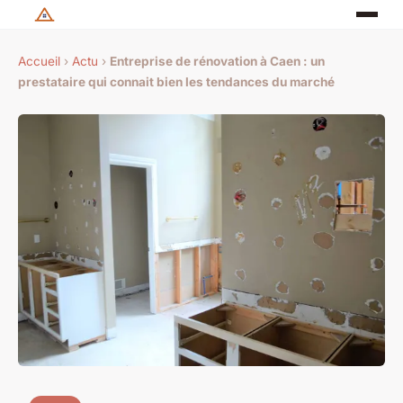
Accueil
›
Actu
›
Entreprise de rénovation à Caen : un
prestataire qui connait bien les tendances du marché