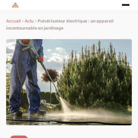
Accueil
›
Actu
›
Pulvérisateur électrique : un appareil
incontournable en jardinage