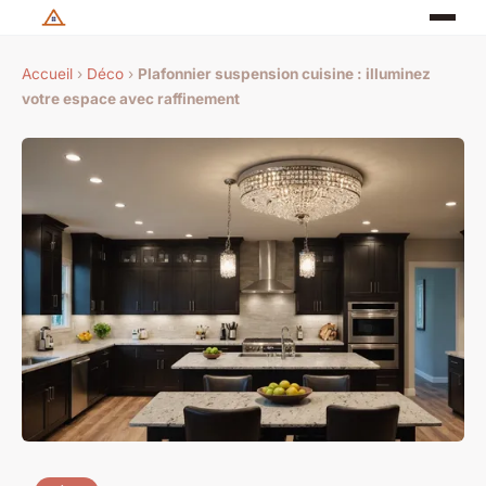
Accueil
›
Déco
›
Plafonnier suspension cuisine : illuminez
votre espace avec raffinement