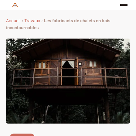
Accueil
›
Travaux
›
Les fabricants de chalets en bois
incontournables