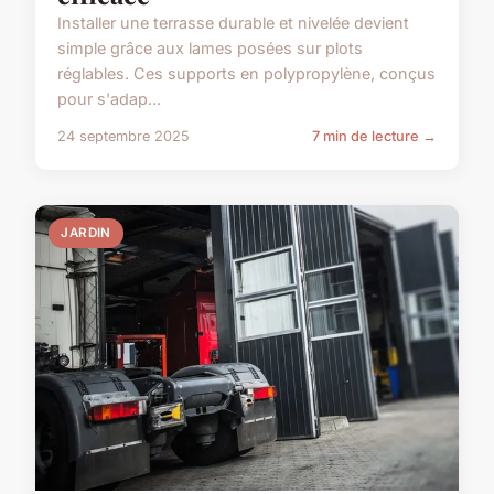
Installer une terrasse durable et nivelée devient
simple grâce aux lames posées sur plots
réglables. Ces supports en polypropylène, conçus
pour s'adap...
24 septembre 2025
7 min de lecture →
JARDIN