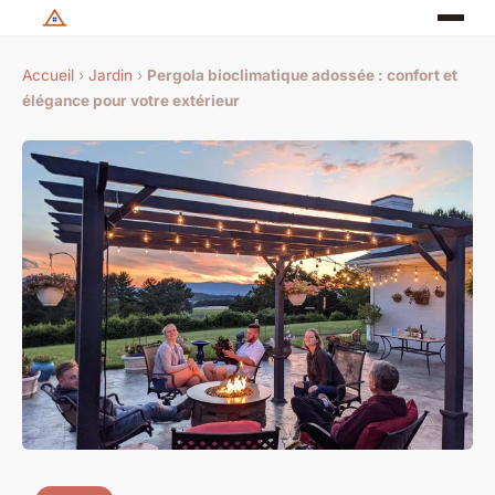
Accueil
›
Jardin
›
Pergola bioclimatique adossée : confort et
élégance pour votre extérieur