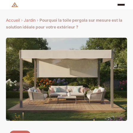
Accueil
›
Jardin
›
Pourquoi la toile pergola sur mesure est la
solution idéale pour votre extérieur ?