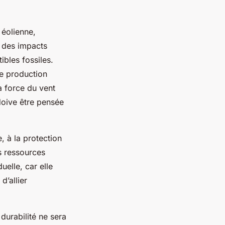
 éolienne,
 des impacts
bles fossiles.
ne production
la force du vent
doive être pensée
 à la protection
s ressources
uelle, car elle
d’allier
 durabilité ne sera