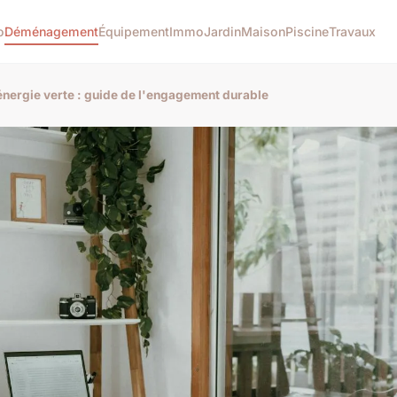
o
Déménagement
Équipement
Immo
Jardin
Maison
Piscine
Travaux
énergie verte : guide de l'engagement durable