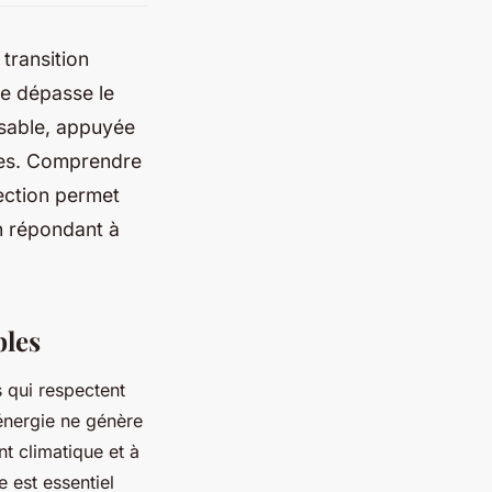
transition
he dépasse le
nsable, appuyée
tes. Comprendre
lection permet
en répondant à
bles
s qui respectent
’énergie ne génère
nt climatique et à
 est essentiel