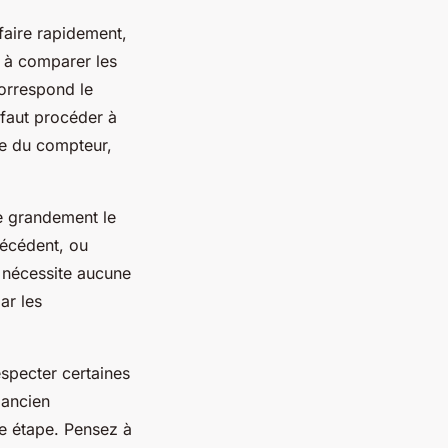
faire rapidement,
 à comparer les
correspond le
 faut procéder à
sse du compteur,
ie grandement le
récédent, ou
 nécessite aucune
ar les
especter certaines
 ancien
te étape. Pensez à