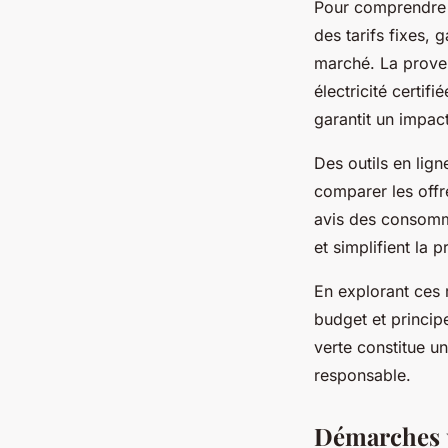
Pour comprendre la
des tarifs fixes, 
marché. La proven
électricité certif
garantit un impac
Des outils en lign
comparer les offr
avis des consomma
et simplifient la p
En explorant ces r
budget et principe
verte constitue u
responsable.
Démarches p