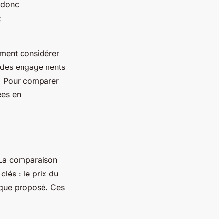
t donc
t
vement considérer
eur des engagements
e. Pour comparer
ées en
. La comparaison
lés : le prix du
gique proposé. Ces