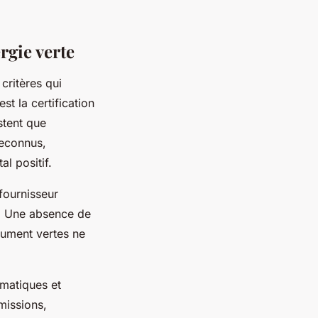
rgie verte
critères qui
st la certification
stent que
reconnus,
l positif.
 fournisseur
s. Une absence de
dument vertes ne
imatiques et
missions,