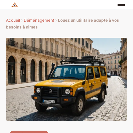
Accueil
›
Déménagement
›
Louez un utilitaire adapté à vos
besoins à nîmes