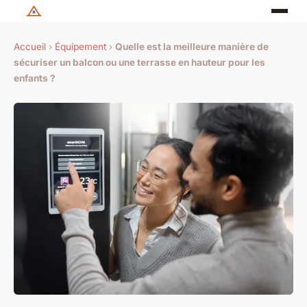
Accueil
›
Équipement
›
Quelle est la meilleure manière de
sécuriser un balcon ou une terrasse en hauteur pour les
enfants ?