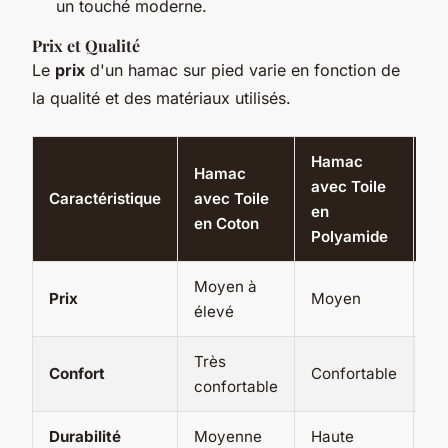
un touché moderne.
Prix et Qualité
Le
prix
d'un hamac sur pied varie en fonction de
la qualité et des matériaux utilisés.
Hamac
H
Hamac
avec Toile
av
Caractéristique
avec Toile
en
Su
en Coton
Polyamide
Bo
Moyen à
Prix
Moyen
Él
élevé
Très
Tr
Confort
Confortable
confortable
co
Durabilité
Moyenne
Haute
Ha