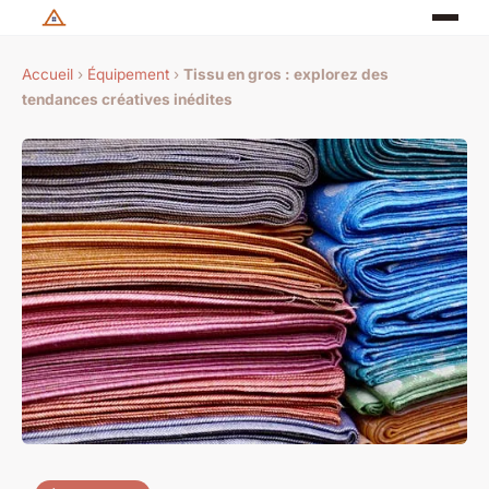
Accueil
›
Équipement
›
Tissu en gros : explorez des
tendances créatives inédites