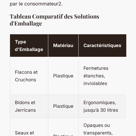
par le consommateur2.
Tableau Comparatif des Solutions
d'Emballage
Type
Matériau
Caractéristiques
Ut
d'Emballage
Pr
Fermetures
Flacons et
p
Plastique
étanches,
Cruchons
c
inviolables
c
Bidons et
Ergonomiques,
Pr
Plastique
Jerricans
jusqu’à 30 litres
g
Opaques ou
P
Seaux et
transparents,