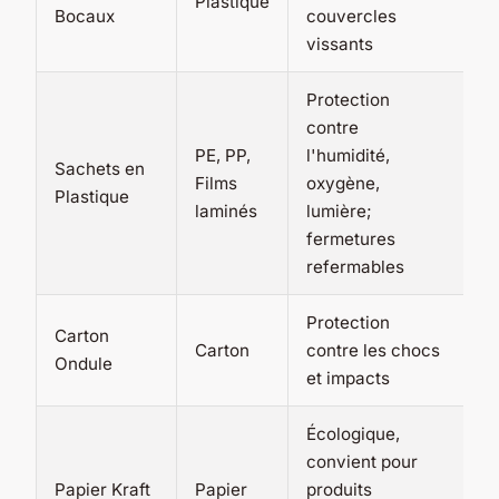
Plastique
g
Bocaux
couvercles
al
vissants
Protection
contre
Al
PE, PP,
l'humidité,
Sachets en
c
Films
oxygène,
Plastique
pr
laminés
lumière;
p
fermetures
refermables
Protection
Carton
Pr
Carton
contre les chocs
Ondule
lo
et impacts
Écologique,
convient pour
Pr
Papier Kraft
Papier
produits
c