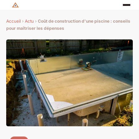
Accueil
›
Actu
›
Coût de construction d'une piscine : conseils
pour maîtriser les dépenses