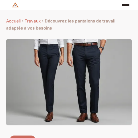
Accueil
›
Travaux
›
Découvrez les pantalons de travail
adaptés à vos besoins