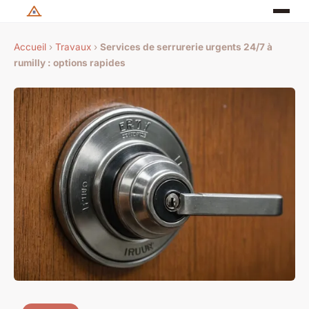
Accueil
›
Travaux
›
Services de serrurerie urgents 24/7 à
rumilly : options rapides