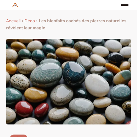
Accueil
›
Déco
›
Les bienfaits cachés des pierres naturelles
révèlent leur magie