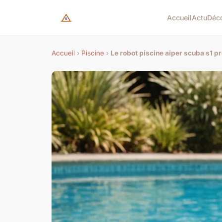
Accueil
Actu
Déc
Accueil
›
Piscine
›
Le robot piscine aiper scuba s1 pro