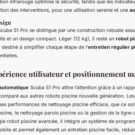
ion infrarouge optimise la sécurité, tandis que les indicate
pation des interventions, pour une utilisation sereine et une
au
esign
Scuba S1 Pro se distingue par une construction robuste ass
ité et un design compact. Léger (12 kg), il reste un
robot p
r, destiné à simplifier chaque étape de l’
entretien régulier p
ntielles.
périence utilisateur et positionnement 
 automatique
Scuba S1 Pro attire l’attention grâce à un rappo
omparé aux autres robots piscine nouvelle génération. Les
ses performances de nettoyage piscine efficace, que ce soit
cine, le nettoyage parois piscine ou la gestion de la ligne 
ie robot piscine avancée, il intègre un système de progra
obile et permet également un entretien piscine facile, réduis