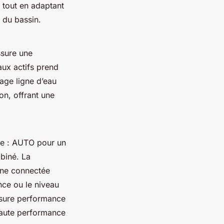
, tout en adaptant
 du bassin.
ssure une
aux actifs prend
yage ligne d’eau
on, offrant une
ce : AUTO pour un
biné. La
cine connectée
ence ou le niveau
assure performance
haute performance