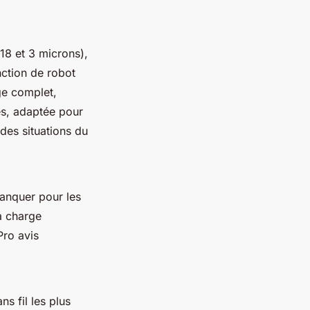
 (18 et 3 microns),
nction de robot
ge complet,
s, adaptée pour
 des situations du
manquer pour les
la charge
Pro avis
s fil les plus