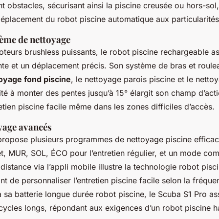
nt obstacles, sécurisant ainsi la piscine creusée ou hors-sol
déplacement du robot piscine automatique aux particularités
tème de nettoyage
teurs brushless puissants, le robot piscine rechargeable a
nte et un déplacement précis. Son système de bras et roule
oyage fond piscine
, le nettoyage parois piscine et le netto
ité à monter des pentes jusqu’à 15° élargit son champ d’acti
tien piscine facile même dans les zones difficiles d’accès.
yage avancés
propose plusieurs programmes de nettoyage piscine effica
, MUR, SOL, ÉCO pour l’entretien régulier, et un mode com
istance via l’appli mobile illustre la technologie robot pis
ant de personnaliser l’entretien piscine facile selon la fréqu
à sa batterie longue durée robot piscine, le Scuba S1 Pro 
cycles longs, répondant aux exigences d’un robot piscine 