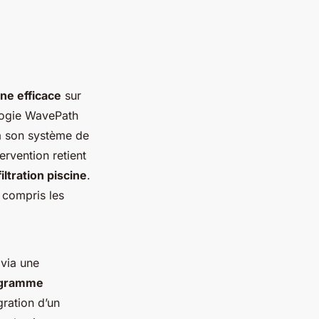
ne efficace
sur
ologie WavePath
à son système de
ervention retient
filtration piscine
.
 compris les
 via une
gramme
gration d’un