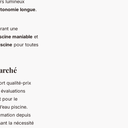
urs lumineux
tonomie longue
.
urant une
iscine maniable
et
iscine
pour toutes
marché
rt qualité-prix
 évaluations
 pour le
d’eau piscine.
mmation depuis
ant la nécessité