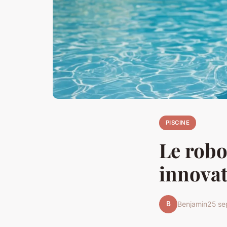
PISCINE
Le robo
innovat
B
Benjamin
25 se