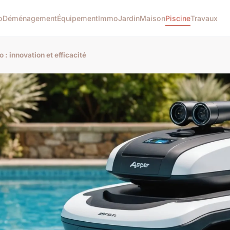
o
Déménagement
Équipement
Immo
Jardin
Maison
Piscine
Travaux
 : innovation et efficacité