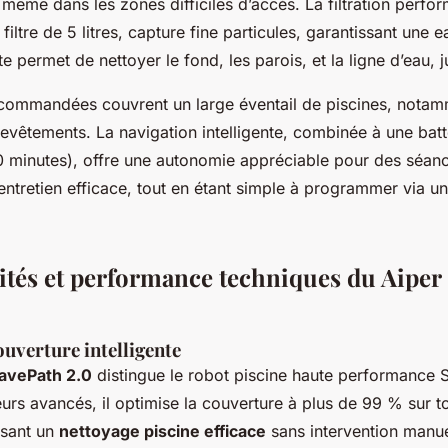
même dans les zones difficiles d’accès. La filtration perfo
iltre de 5 litres, capture fine particules, garantissant une e
 permet de nettoyer le fond, les parois, et la ligne d’eau, 
recommandées couvrent un large éventail de piscines, nota
revêtements. La navigation intelligente, combinée à une bat
0 minutes), offre une autonomie appréciable pour des séanc
 entretien efficace, tout en étant simple à programmer via un
ités et performance techniques du Aiper
ouverture intelligente
avePath 2.0
distingue le robot piscine haute performance 
urs avancés, il optimise la couverture à plus de 99 % sur t
ssant un
nettoyage piscine efficace
sans intervention manue