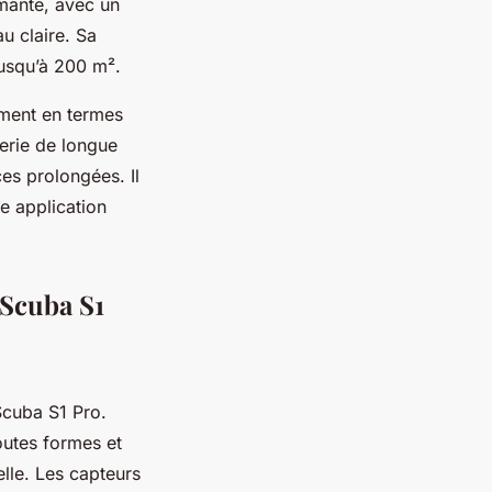
rmante, avec un
au claire. Sa
jusqu’à 200 m².
mment en termes
terie de longue
es prolongées. Il
e application
 Scuba S1
Scuba S1 Pro.
outes formes et
lle. Les capteurs