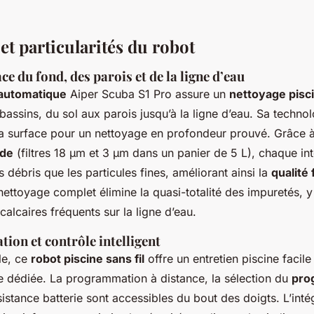
 et particularités du robot
ce du fond, des parois et de la ligne d’eau
 automatique
Aiper Scuba S1 Pro assure un
nettoyage pisci
 bassins, du sol aux parois jusqu’à la ligne d’eau. Sa techn
a surface pour un nettoyage en profondeur prouvé. Grâce 
ade
(filtres 18 µm et 3 µm dans un panier de 5 L), chaque int
s débris que les particules fines, améliorant ainsi la
qualité 
nettoyage complet élimine la quasi-totalité des impuretés, y
calcaires fréquents sur la ligne d’eau.
sation et contrôle intelligent
le, ce
robot piscine sans fil
offre un entretien piscine facile
e dédiée. La programmation à distance, la sélection du
pro
sistance batterie sont accessibles du bout des doigts. L’inté