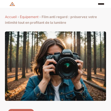
Accueil
›
Équipement
›
Film anti regard : préservez votre
intimité tout en profitant de la lumière