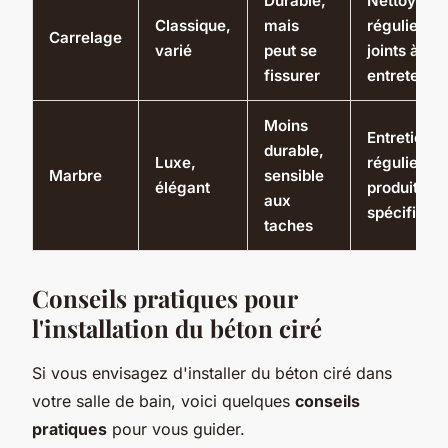
Durable,
Nettoyage
Classique,
mais
régulier,
Carrelage
varié
peut se
joints à
fissurer
entretenir
Moins
Entretien
durable,
Luxe,
régulier,
Marbre
sensible
élégant
produits
aux
spécifique
taches
Conseils pratiques pour
l'installation du béton ciré
Si vous envisagez d'installer du béton ciré dans
votre salle de bain, voici quelques
conseils
pratiques
pour vous guider.