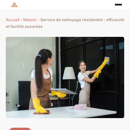
Accueil
›
Maison
›
Service de nettoyage résidentiel : efficacité
et facilité assurées