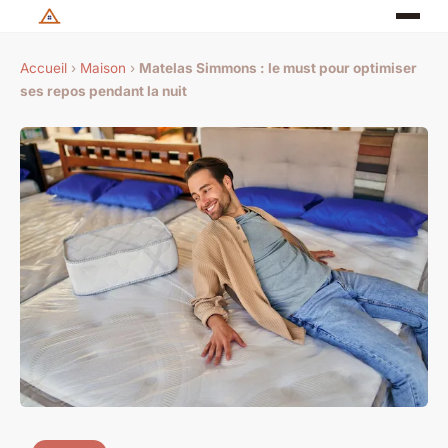
Accueil
›
Maison
›
Matelas Simmons : le must pour optimiser
ses repos pendant la nuit