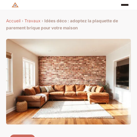
Accueil
›
Travaux
›
Idées déco : adoptez la plaquette de
parement brique pour votre maison