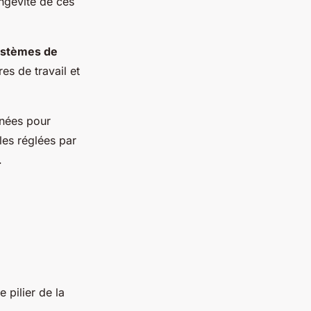
ongévité de ces
stèmes de
es de travail et
inées pour
les réglées par
.
 pilier de la