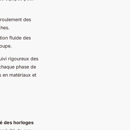
éroulement des
ches.
on fluide des
roupe.
uivi rigoureux des
e chaque phase de
s en matériaux et
té des horloges