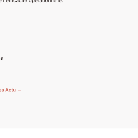
 l'efficacité opérationnelle.
ne
les Actu →