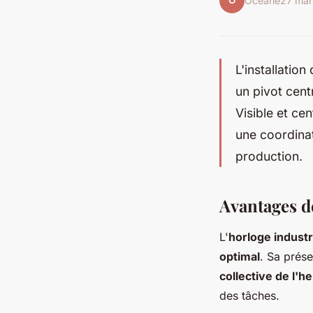
O
Océane
27 mar
L'installatio
un pivot centr
Visible et cen
une coordinati
production.
Avantages de
L'
horloge industr
optimal
. Sa prés
collective de l'h
des tâches.