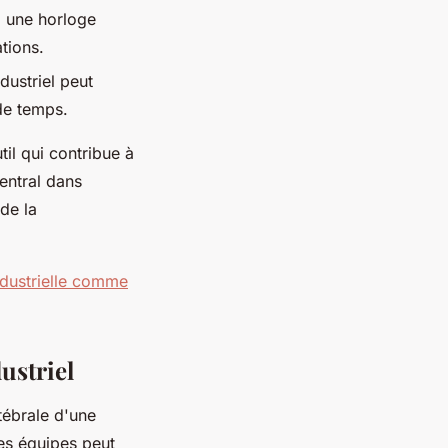
à une horloge
ations.
dustriel peut
 de temps.
til qui contribue à
central dans
de la
industrielle comme
ustriel
ébrale d'une
des équipes peut