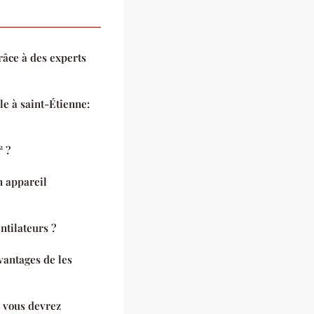
âce à des experts
e à saint-Étienne:
² ?
n appareil
e
ntilateurs ?
avantages de les
i vous devrez